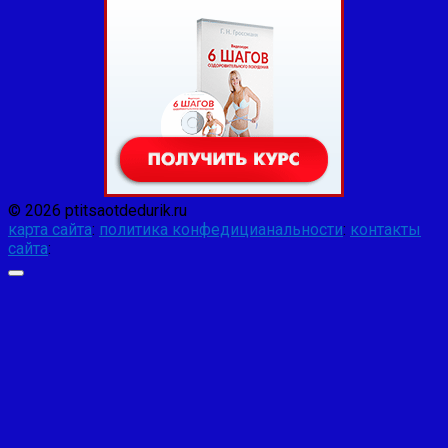
© 2026 ptitsaotdedurik.ru
карта сайта
:
политика конфедицианальности
:
контакты
сайта
: