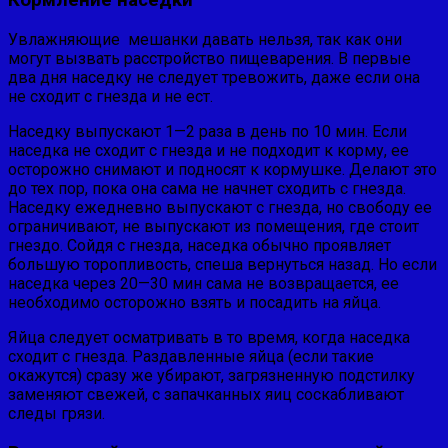
Кормление наседки
Увлажняющие мешанки давать нельзя, так как они
могут вызвать расстройство пищеварения. В первые
два дня наседку не следует тревожить, даже если она
не сходит с гнезда и не ест.
Наседку выпускают 1—2 раза в день по 10 мин. Если
насед­ка не сходит с гнезда и не подходит к корму, ее
осторожно сни­мают и подносят к кормушке. Делают это
до тех пор, пока она сама не начнет сходить с гнезда.
Наседку ежедневно выпускают с гнезда, но свободу ее
ограничивают, не выпускают из помеще­ния, где стоит
гнездо. Сойдя с гнезда, наседка обычно проявля­ет
большую торопливость, спеша вернуться назад. Но если
на­седка через 20—30 мин сама не возвращается, ее
необходимо осторожно взять и посадить на яйца.
Яйца следует осматривать в то время, когда наседка
сходит с гнезда. Раздавленные яйца (если такие
окажутся) сразу же убирают, загрязненную подстилку
заменяют свежей, с запач­канных яиц соскабливают
следы грязи.