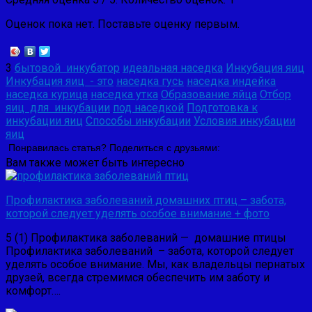
Оценок пока нет. Поставьте оценку первым.
3
бытовой инкубатор
идеальная наседка
Инкубация яиц
Инкубация яиц - это
наседка гусь
наседка индейка
наседка курица
наседка утка
Образование яйца
Отбор
яиц для инкубации
под наседкой
Подготовка к
инкубации яиц
Способы инкубации
Условия инкубации
яиц
Понравилась статья? Поделиться с друзьями:
Вам также может быть интересно
Профилактика заболеваний домашних птиц – забота,
которой следует уделять особое внимание + фото
5 (1) Профилактика заболеваний — домашние птицы
Профилактика заболеваний – забота, которой следует
уделять особое внимание. Мы, как владельцы пернатых
друзей, всегда стремимся обеспечить им заботу и
комфорт….