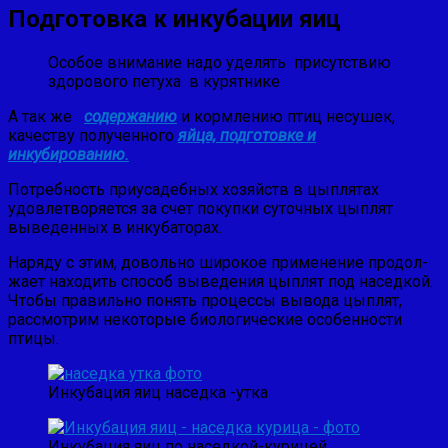
Подготовка к инкубации яиц
Особое внимание надо уделять присутствию
здорового петуха в курятнике
А так же
содержанию
и кормлению птиц несушек,
качеству полученного
яйца, подготовке и
инкубированию.
Потребность приусадебных хозяйств в цыплятах
удовлетворя­ется за счет покупки суточных цыплят
выведенных в инкубаторах.
Наряду с этим, довольно широкое применение продол­
жает находить способ выведения цыплят под наседкой.
Чтобы правильно понять процессы вывода цыплят,
рассмотрим некоторые биологические особенности
птицы.
Инкубация яиц наседка -утка
Инкубация яиц по наседкой-курицей