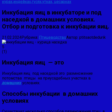
курах,индейках,гусях,утках, цесарках
Инкубация яиц в инкубаторе и под
наседкой в домашних условиях.
Отбор и подготовка к инкубации яиц.
21.02.2024
Рубрика:
Птицеводство
Автор:
ptitsaotdedurik
5
(
1
)
Инкубация яиц — это
Инкубация яиц под наседкой это размножение
потомства птицы на приусадебных участках в
домашних
условиях.
Способы инкубации в домашних
условиях
Существует несколько способов размножения птиц в