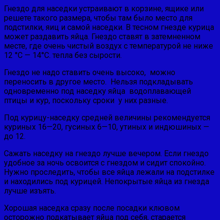
Гнездо для наседки устраивают в кор­зине, ящике или
решете такого размера, чтобы там было место для
подстилки, яиц и самой наседки. В тесном гнезде курица
может раздавить яйца. Гнездо ставят в затемненном
месте, где очень чистый воз­дух с температурой не ниже
12 °С — 14°С. тепла без сырости.
Гнездо не надо ставить очень высоко, можно
переносить в другое место. Нельзя подкладывать
одновременно под наседку яйца водоплавающей
птицы и кур, поскольку сроки у них разные.
Под курицу-наседку средней величины рекомендуется
куриных 16—20, гусиных 6—10, утиных и индюшиных —
до 12.
Сажать наседку на гнездо лучше вечером. Если гнездо
удобное за ночь освоится с гнездом и сидит спокойно.
Нужно проследить, чтобы все яйца лежали на подстилке
и находились под курицей. Непокрытые яйца из гнезда
лучше изъять.
Хорошая наседка сразу после посадки клювом
осторожно подкатывает яйца под себя, старается