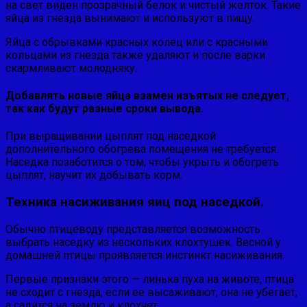
на свет виден прозрачный белок и чистый жел­ток. Такие
яйца из гнезда вынимают и используют в пищу.
Яйца с обрывками красных колец или с красными
кольца­ми из гнезда также удаляют и после вар­ки
скармливают молодняку.
Добавлять новые яйца взамен изъятых не следует,
так как будут разные сроки вывода.
При выращивании цыплят под насед­кой
дополнительного обогрева помещения не требуется.
Наседка позаботится о том, чтобы укрыть и обогреть
цыплят, научит их добывать корм.
Техника насиживания яиц под наседкой.
Обычно птицеводу представляется возможность
выбрать насед­ку из нескольких клохтушек. Весной у
домашней птицы прояв­ляется инстинкт насиживания.
Первые признаки этого — линь­ка пуха на животе, птица
не сходит с гнезда, если ее высажива­ют, она не убегает,
а садится на землю и клохчет.