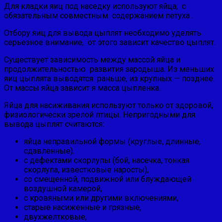
Для кладки яиц под наседку используют яйца, с
обязательным совместным содержанием петуха .
Отбору яиц для вывода цыплят необходимо уделять
серьезное внимание, от этого зависит качество цыплят.
Существует зависимость между массой яйца и
продолжительностью развития зародыша. Из меньших
яиц цыплята выводятся раньше, из крупных — позднее.
От массы яйца зависит я масса цыпленка.
Яйца для насиживания используют только от здоровой,
фи­зиологически зрелой птицы. Непригодными для
вывода цыплят считаются:
яйца неправильной формы (круглые, длинные,
сдав­ленные).
с дефектами скорлупы (бой, насечка, тонкая
скорлупа, известковые наросты),
со смещенной, подвижной или блуждаю­щей
воздушной камерой,
с кровяными или другими включени­ями,
старые насиженные и грязные,
двухжелтковые,