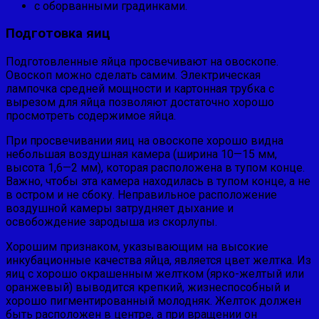
с оборванными градинками.
Подготовка яиц
Подготовленные яйца просвечивают на овос­копе.
Овоскоп можно сделать самим. Электрическая
лампочка средней мощности и картонная трубка с
вырезом для яйца поз­воляют достаточно хорошо
просмотреть содержимое яйца.
При просвечивании яиц на овоскопе хорошо видна
неболь­шая воздушная камера (ширина 10—15 мм,
высота 1,6—2 мм), которая расположена в тупом конце.
Важно, чтобы эта камера находилась в тупом конце, а не
в остром и не сбоку. Неправиль­ное расположение
воздушной камеры затрудняет дыхание и
освобождение зародыша из скорлупы.
Хорошим признаком, указывающим на высокие
инкубаци­онные качества яйца, является цвет желтка. Из
яиц с хорошо окрашенным желтком (ярко-желтый или
оранжевый) выводит­ся крепкий, жизнеспособный и
хорошо пигментированный мо­лодняк. Желток должен
быть расположен в центре, а при вра­щении он