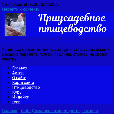
Verification: afca6007dd4b027c
Перейти к контенту
Приусадебное птицеводство: мир домашней птицы
Узнай все о разведении кур, индеек, уток, гусей, фазаны,
цесарки, перепела, голуби, павлины, страусы на своем
участке.
Главная
Автор
О сайте
Карта сайта
Птицеводство
Куры
Индейки
гуси
Главная
»
Сайт: Домашнее птицеводство, о птицах,