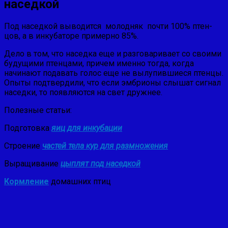
наседкой
Под наседкой выводится молодняк почти 100% птен­
цов, а в инкубаторе примерно 85%.
Дело в том, что на­седка еще и разговаривает со своими
будущими птенца­ми, причем именно тогда, когда
начинают подавать голос еще не вылупившиеся птенцы.
Опыты подтвердили, что если эмбрионы слышат сигнал
наседки, то появляются на свет дружнее.
Полезные статьи:
Подготовка
яиц для инкубации
Строение
частей тела кур для размножения
Выращивание
цыплят под наседкой
Кормление
домашних птиц