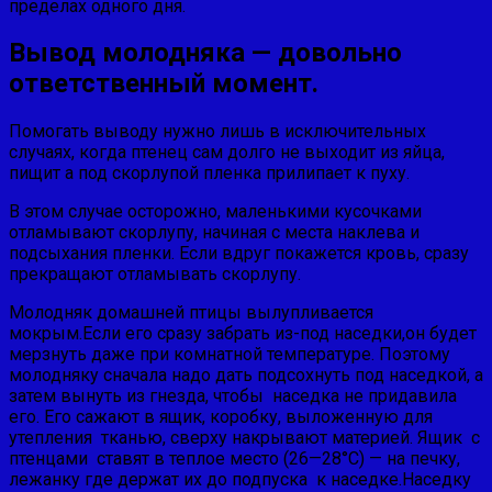
пределах одного дня.
Вывод молодняка — довольно
ответственный момент.
Помогать выводу нужно лишь в исключительных
случаях, когда птенец сам долго не выходит из яйца,
пищит а под скорлупой пленка прилипает к пуху.
В этом случае осторожно, маленькими кусочками
отламывают скорлупу, начиная с места наклева и
подсыхания пленки. Если вдруг покажется кровь, сразу
прекращают отламывать скорлупу.
Молодняк домашней птицы вылупливается
мокрым.Если его сразу забрать из-под наседки,он будет
мерзнуть даже при комнатной температуре. Поэтому
молодняку сначала надо дать подсохнуть под наседкой, а
затем вынуть из гнезда, чтобы наседка не придавила
его. Его сажают в ящик, коробку, выложенную для
утепления тканью, сверху накрывают материей. Ящик с
птенцами ставят в теплое место (26—28°С) — на печку,
лежанку где держат их до подпуска к наседке.Наседку