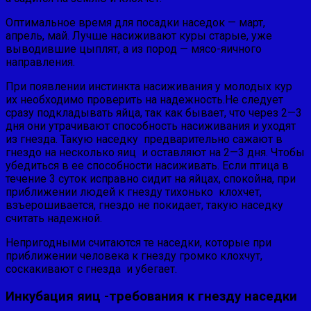
Оптимальное время для посадки наседок — март,
апрель, май. Лучше насиживают куры старые, уже
выводившие цып­лят, а из пород — мясо-яичного
направления.
При появлении инстинкта насиживания у молодых кур
их необходимо проверить на надежность.Не следует
сразу подкладывать яйца, так как бывает, что через 2—3
дня они утрачивают способность насиживания и уходят
из гнезда. Такую наседку предварительно сажают в
гнездо на несколько яиц и оставляют на 2—3 дня. Чтобы
убедиться в ее способности насиживать. Если птица в
течение 3 суток исправно сидит на яйцах, спокойна, при
приближении людей к гнезду тихонько клохчет,
взъерошивается, гнездо не покидает, такую наседку
считать надежной.
Непригодными считаются те наседки, которые при
приближении человека к гнезду громко клохчут,
соскакивают с гнезда и убегает.
Инкубация яиц -требования к гнезду наседки