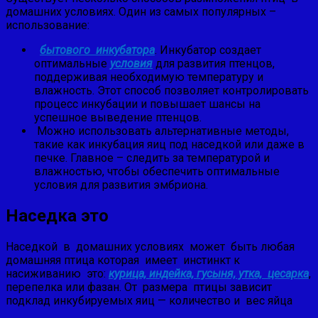
домашних условиях. Один из самых популярных –
использование:
бытового инкубатора
. Инкубатор создает
оптимальные
условия
для развития птенцов,
поддерживая необходимую температуру и
влажность. Этот способ позволяет контролировать
процесс инкубации и повышает шансы на
успешное выведение птенцов.
Можно использовать альтернативные методы,
такие как инкубация яиц под наседкой или даже в
печке. Главное – следить за температурой и
влажностью, чтобы обеспечить оптимальные
условия для развития эмбриона.
Наседка это
Наседкой в домашних условиях может быть любая
домашняя птица которая имеет инстинкт к
насиживанию это:
курица, индейка, гусыня, утка, цесарка
,
перепелка или фазан. От размера птицы зависит
подклад инкубируемых яиц — количество и вес яйца