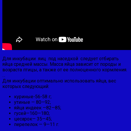
Для инкубации яиц под наседкой следует отбирать
яйца средней массы. Масса яйца зависит от породы и
возраста птицы, а также от ее полноценного кормления.
…
Для инкубации оптимально использовать яйца, вес
которых следующий:
куриные-56-58 г;
утиные — 80—92;
яйца индеек —82—85;
гусей—160—180;
цесарок— 35—45;
перепелок — 9—11 г.