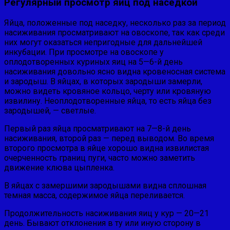
Регулярный просмотр яиц под наседкой
Яйца, положенные под наседку, несколько раз за период
насиживания просматривают на овоскопе, так как среди
них могут оказаться непригодные для дальнейшей
инкубации. При просмотре на овоскопе у
оплодотворенных куриных яиц на 5—6-й день
насиживания довольно ясно видна кровеносная система
и зародыш. В яйцах, в которых зародыши замерли,
можно видеть кровяное кольцо, черту или кровяную
извилину. Неоплодотворенные яйца, то есть яйца без
зародышей, — свет­лые.
Первый раз яйца просматривают на 7—8-й день
насижива­ния, второй раз — перед выводом. Во время
второго просмотра в яйце хорошо видна извилистая
очерченность границ пуги, часто можно заметить
движение клюва цыпленка.
В яйцах с замершими зародышами видна сплошная
темная масса, содержимое яйца переливается.
Продолжительность насиживания яиц у кур — 20—21
день. Бывают отклонения в ту или иную сторону в