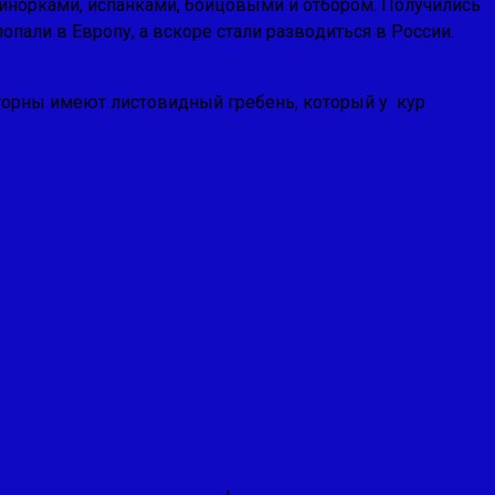
инорками, испанками, бойцовыми и отбо­ром. Получились
али в Европу, а вскоре стали разво­диться в России.
горны имеют листовидный гребень, который у кур