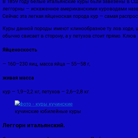
В 1859 году белые итальянские куры бьли завезены в С
леггорны — искаженное американскими куроводами названи
Сейчас эта легкая яйценоская порода кур — самая распрос
Куры данной породы имеют клинообразное ту лов ходе, 
обычно свисает в сторону, а у петухов стоит прямо. Клюв
Яйценоскость
— 160—230 яиц, масса яйца — 55—58 г,
живая масса
кур — 1,9—2,2 кг, петухов — 2,6—2,8 кг.
кучинские юбилейные куры
Леггорн итальянский.