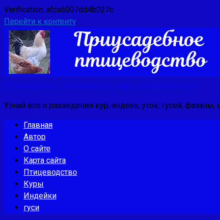
Verification: afca6007dd4b027c
Перейти к контенту
Приусадебное птицеводство: мир домашней птицы
Узнай все о разведении кур, индеек, уток, гусей, фазаны,
Главная
Автор
О сайте
Карта сайта
Птицеводство
Куры
Индейки
гуси