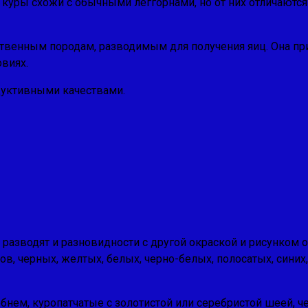
 куры схожи с обычными леггорнами, но от них отличаютс
венным породам, разводимым для получения яиц. Она приг
овиях.
дук­тивными качествами.
 разводят и разновидности с другой окраской и рисунком 
в, черных, желтых, белых, черно-бе­лых, полосатых, синих
бнем, куропатчатые с золотистой или серебристой шеей, ч