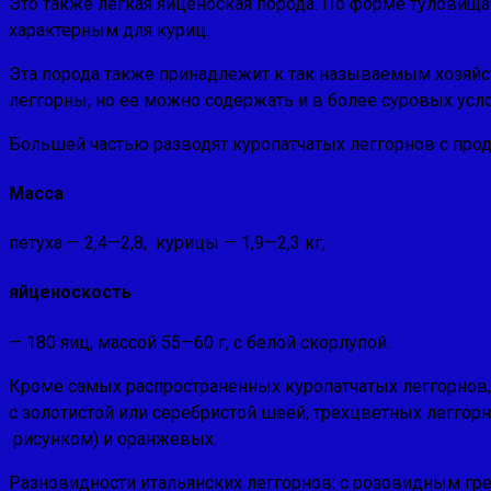
Это также легкая яйценоская порода. По форме туловища
характерным для куриц.
Эта порода также принадлежит к так называемым хозяйст
леггорны, но ее можно содержать и в более суровых усл
Боль­шей частью разводят куропатчатых леггорнов с про
Масса
петуха — 2,4—2,8, курицы — 1,9—2,3 кг,
яйценоскость
— 180 яиц, массой 55—60 г, с белой скорлупой.
Кроме самых распространенных куро­патчатых леггорнов,
с золотистой или серебристой шеей, трехцветных леггорно
рисунком) и оранжевых.
Разновидности итальянских леггорнов: с розовидным гре