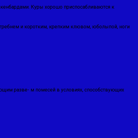
бакенбардами. Куры хорошо приспосабливают­ся к
 гребнем и коротким, крепким клювом, юболыпой, ноги
дующим разве- м помесей в условиях, способствующих