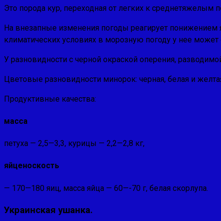
Это порода кур, переходная от легких к сред­нетяжелым
На внезапные изменения погоды реагирует понижением яй
климатических условиях в морозную погоду у нее может 
У разновидности с чер­ной окраской оперения, разводи
Цветовые разновидности минорок: черная, белая и желта
Продуктивные качества:
масса
петуха — 2,5—3,3, ку­рицы — 2,2—2,8 кг,
яйценоскость
— 170—180 яиц, масса яйца — 60—-70 г, белая скорлупа.
Украинская ушанка.