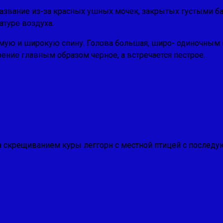
название из-за красных ушных мочек, закры­тых густыми 
атуре воздуха.
ямую и широкую спину. Голова большая, широ- одиночным
рение главным образом черное, а встречается пестрое.
дена скрещиванием куры леггорн с местной птицей с после