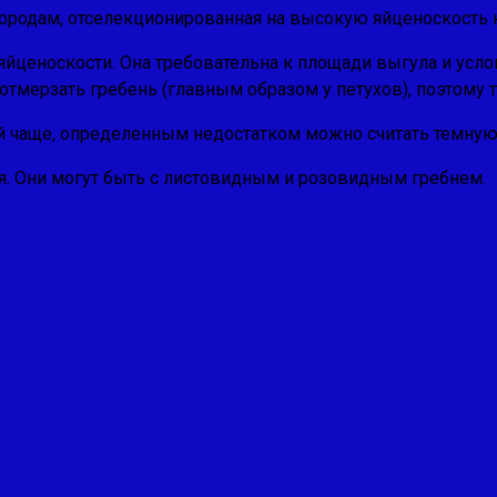
 породам, отселекционированная на высокую яйценоскость 
ценоскости. Она требовательна к площади выгула и услов
отмерзать гребень (глав­ным образом у петухов), поэтому
мой чаще, определенным недостатком можно считать темну
я. Они могут быть с листовидным и розовидным гребнем.