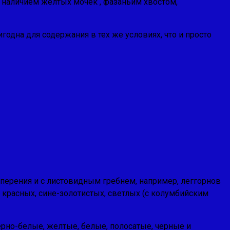
я наличием желтых мочек , фазаньим хвостом,
одна для содержания в тех же условиях, что и просто
оперения и с листовидным гребнем, например, леггорнов
, красных, сине-золотистых, светлых (с колумбийским
ерно-белые, желтые, белые, полосатые, черные и