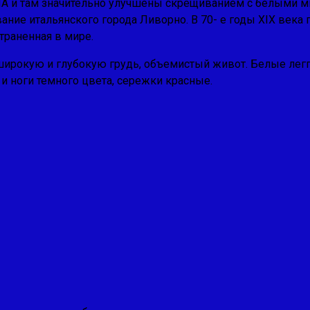
ША и там значительно улучшены скрещива­нием с белыми м
е итальянского города Ливорно. В 70- е годы XIX века поп
траненная в мире.
широкую и глубокую грудь, объемистый живот. Белые лег
 и ноги темного цвета, сережки красные.