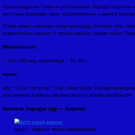
Проис­хождение точно не установлено. Порода получила 
местным условиям, мало чувствительны к низкой темпе­р
Птица имеет широкую округлую грудь, плотное туло- пр
сравнительно низкие. У петуха хорошо развит хвост. Опе
Яйценоскость
— 160—200 яиц, масса яйца — 55—60 г,
масса
кур — 2,5 кг, петухов — 3 кг. сская белая. Порода выве
увеличению
а
массы, яйценоскости и жизнеспособности.
Яичные породы кур — Амрокс.
куры — Амрокс -ячное направление