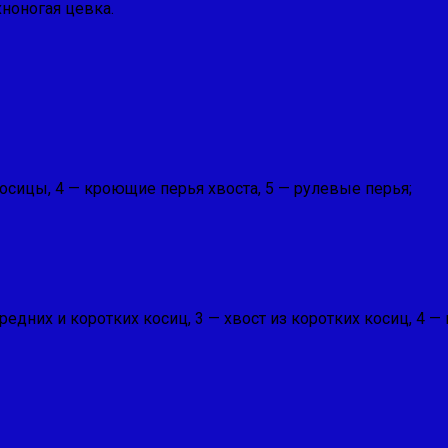
огая цевка.
косицы, 4 — кроющие перья хвоста, 5 — рулевые перья;
средних и корот­ких косиц, 3 — хвост из ко­ротких косиц, 4