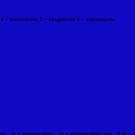
4 — треугольное, 5 — квадратное, 6 — шаровидное.
ом; III — пуховое перо; IV — пуховое перо гуся; V, VI — 