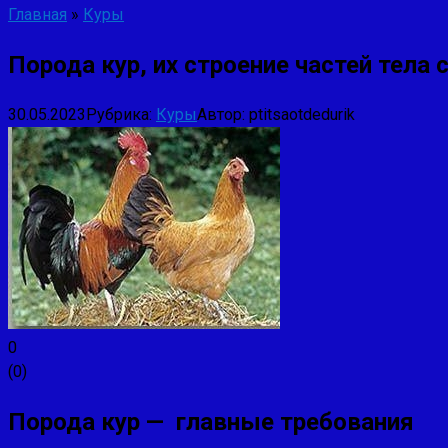
Главная
»
Куры
Порода кур, их строение частей тела 
30.05.2023
Рубрика:
Куры
Автор:
ptitsaotdedurik
0
(
0
)
Порода кур — главные требования