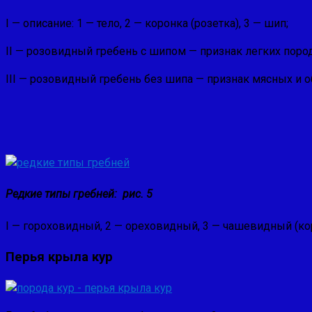
I — описание: 1 — тело, 2 — коронка (розетка), 3 — шип;
II — розовидный гребень с шипом — признак легких пород
III — розовидный гре­бень без шипа — признак мяс­ных и
Редкие типы гребней: рис. 5
I — гороховидный, 2 — оре­ховидный, 3 — чашевидный (ко
Перья крыла кур