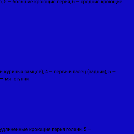
, 5 — большие кроющие перья, 6 — средние кроющие
и- куриных самцов), 4 — первый палец (задний), 5 —
— мя- ступни;
 удли­ненные кроющие перья голени, 5 —