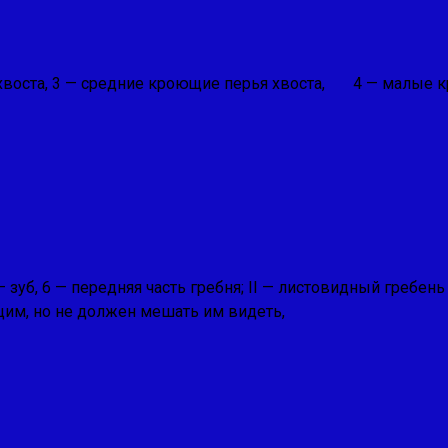
хвоста, 3 — средние кроющие перья хвоста, 4 — малые кр
5 — зуб, 6 — передняя часть гребня; II — листовидный гре­бе
им, но не должен мешать им ви­деть,