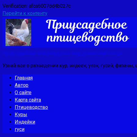
Verification: afca6007dd4b027c
Перейти к контенту
Приусадебное птицеводство: мир домашней птицы
Узнай все о разведении кур, индеек, уток, гусей, фазаны,
Главная
Автор
О сайте
Карта сайта
Птицеводство
Куры
Индейки
гуси