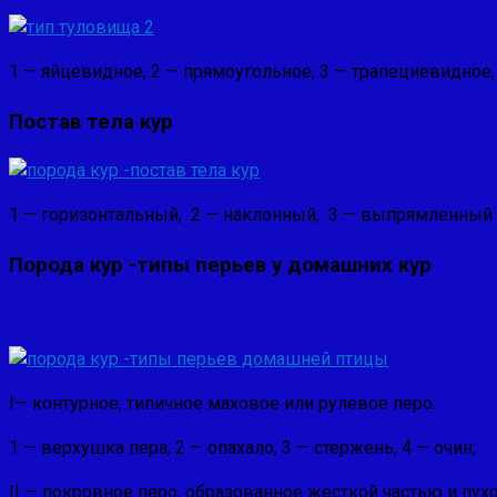
1 — яйцевидное, 2 — прямоугольное, 3 — трапециевидное, 
Постав тела кур
1 — горизонтальный, 2 — наклонный, 3 — выпрямленный
Порода кур -типы перьев у домашних кур
I— контурное, типичное маховое или рулевое перо:
1 — вер­хушка пера, 2 — опахало, 3 — стержень, 4 — очин;
II — покров­ное перо, образованное жесткой частью и пух