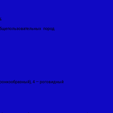
;
 общепользовательных пород.
ронкообразный), 4 — ро­говидный