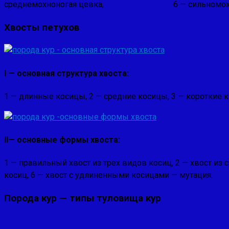
среднемохноногая цевка, 6 — сильномохнон
Хвосты петухов
I —
основная структура хвоста:
1 — длинные коси­цы, 2 — средние косицы, 3 — короткие 
II— основные формы хво­ста:
1 — правильный хвост из трех видов косиц, 2 — хвост из 
косиц, 6 — хвост с удлиненными косицами — мутация.
Порода кур — типы туловища кур