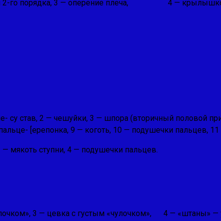
перья 2-го порядка, 3 — оперение плеча, 4 — крылышко
не- су став, 2 — чешуйки, 3 — шпора (вторичный половой пр
пальце- [ерепонка, 9 — коготь, 10 — подушечки пальцев, 11 
3 — мякоть ступни, 4 — подушечки пальцев.
улоч­ком», 3 — цевка с густым «чулочком», 4 — «штаны» —