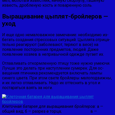
мел, молотый известняк, яичную скорлупу, гашеную
известь, дробленую кость и поваренную соль.
Выращивание цыплят-бройлеров —
уход
И еще одно немаловажное замечание: необходимо из­
бегать создания стрессовых ситуаций. Цыплята отрица­
тельно реагируют (заболевают, теряют в весе) на
появле­ние посторонних предметов, людей. Даже
появление хозя­ев в непривычной одежде пугает их.
Отлавливать откормленную птицу тоже нужно умею­чи.
Лучше это делать при наступлении сумерек. Для ос­
вещения птичника рекомендуется включать лампы
сине­го цвета. При этом свете бройлеры малоподвижны,
и их легко отлавливать. Надо их оттеснить в угол и
постарать­ся взять за ноги.
Клеточная батарея для выращивания бройлеров:
а —
общий вид; б — разрез е торца; в —