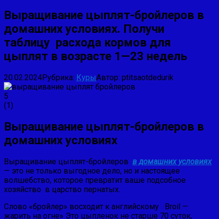
Выращивание цыплят-бройлеров в
домашних условиях. Получи
таблицу расхода кормов для
цыплят в возрасте 1—23 недель
20.02.2024
Рубрика:
Куры
Автор:
ptitsaotdedurik
5
(
1
)
Выращивание
цыплят-бройлеров в
домашних условиях
Выращивание цыплят-бройлеров
в домашних условиях
— это не только выгодное дело, но и настоящее
волшебство, которое превратит ваше подсобное
хозяйство в царство пернатых.
Слово «бройлер» восходит к английскому Broil —
жарить на огне» Это цыпленок не старше 70 суток,