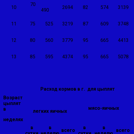
70
10
2694
82
574
3139
490
11
75
525
3219
87
609
3748
12
80
560
3779
95
665
4413
13
85
595
4374
95
665
5078
Расход кормов в г. для цыплят
Возраст
цыплят
мясо-яичных
в
легких яичных
неделях
в
в
в
в
всего
всего
сутки
неделю
сутки
неделю