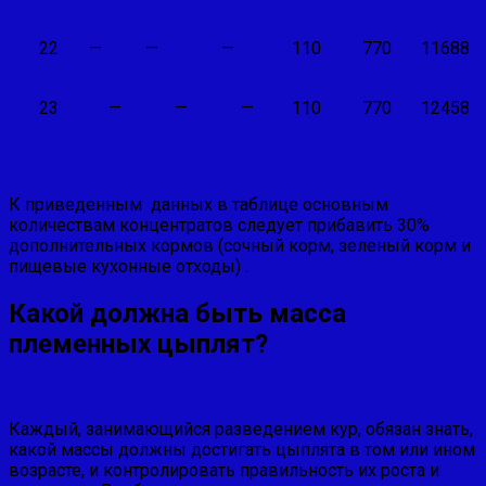
22
—
—
—
110
770
11688
23
—
—
—
110
770
12458
К приведенным данных в таблице основным
количествам кон­центратов следует прибавить 30%
дополнительных кор­мов (сочный корм, зеленый корм и
пищевые кухонные отходы) .
Какой должна быть масса
племенных цыплят?
Каждый, занимающийся разведением кур, обязан знать,
какой массы должны достигать цыплята в том или ином
возрасте, и контролировать правильность их роста и