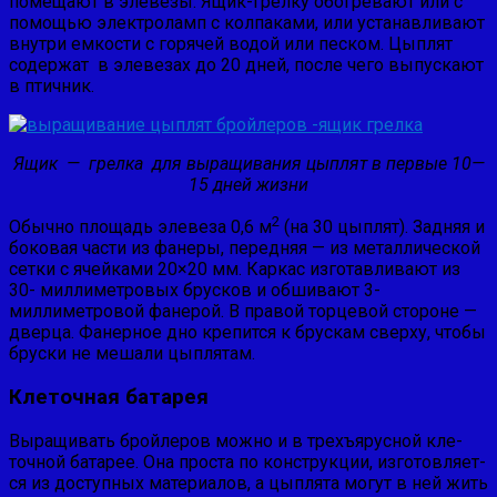
помещают в элевезы. Ящик-грелку обогрева­ют или с
помощью элект­роламп с колпаками, или устанавливают
внутри ем­кости с горячей водой или песком. Цыплят
содержат в элевезах до 20 дней, после чего выпускают
в птичник.
Ящик — грелка для выращивания цыплят в первые 10—
15 дней жизни
2
Обычно площадь элевеза 0,6 м
(на 30 цыплят). Задняя и
боковая части из фанеры, передняя — из металлической
сетки с ячейками 20×20 мм. Каркас изготавливают из
30- миллиметровых брусков и обшивают 3-
миллиметровой фа­нерой. В правой торцевой стороне —
дверца. Фанерное дно крепится к брускам сверху, чтобы
бруски не мешали цыплятам.
Кле­точная батарея
Выращивать бройлеров можно и в трехъярусной кле­
точной батарее. Она проста по конструкции, изготовляет­
ся из доступных материалов, а цыплята могут в ней жить