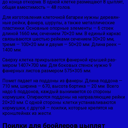
до конца откорма. В одной клетке размещают 8 цыплят,
общая вместимость — 48 голов.
Для изготовления клеточной батареи нужны деревян­
ные рейки, фанера, шурупы, а также металлические
плас­тинки. Основные опорные элементы — 6 стоек
длиной 1660 мм, сечением 70×20 мм. В единый каркас
связываются ше­стью рейками сечением 30×20 мм,
тремя — 100×20 мм и двумя — 50×20 мм. Длина реек —
1400 мм.
Сверху клетка прикрывается фанерной крышей раз­
мером 1407×700 мм. Для боковых стенок нужно 9
фанер­ных листов размером 575×305 мм.
Помет падает на поддоны из фанеры. Длина поддона —
710 мм, ширина — 670, высота бортика — 20 мм. Всего
надо 6 поддонов, каждый вынимается со стороны
корму­шек. Опираются поддоны на направляющие рейки
20×20 мм. С одной стороны клетки устанавливаются
кормушки, с другой — поилки, которые крепятся на
кронш­тейнах из жести.
Поилки для бройлеров цыплят