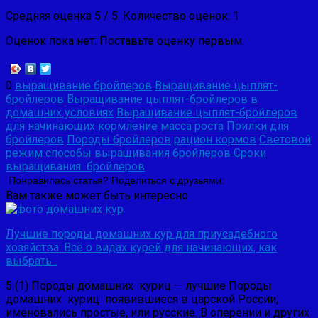
Средняя оценка
5
/ 5. Количество оценок:
1
Оценок пока нет. Поставьте оценку первым.
0
выращивание бройлеров
Выращивание цыплят-
бройлеров
Выращивание цыплят-бройлеров в
домашних условиях
Выращивание цыплят-бройлеров
для начинающих
кормление
масса роста
Поилки для
бройлеров
Породы бройлеров
рацион кормов
Световой
режим
способы выращивания бройлеров
Сроки
выращивания бройлеров
Понравилась статья? Поделиться с друзьями:
Вам также может быть интересно
Лучшие породы домашних кур для приусадебного
хозяйства: Всё о видах курей для начинающих, как
выбрать .
5 (1) Породы домашних куриц — лучшие Породы
домашних куриц появившиеся в царской Рос­сии,
именовались простые, или русские. В оперении и дру­гих