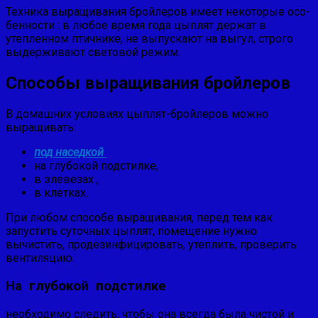
Техника выращивания бройлеров имеет некоторые осо­
бенности : в любое время года цыплят держат в
утеплен­ном птичнике, не выпускают на выгул, строго
выдержива­ют световой режим.
Способы выра­щивания бройлеров
В домашних условиях цыплят-бройлеров можно
выращивать:
под наседкой
на глубокой под­стилке,
в элевезах ,
в клетках.
При любом способе выра­щивания, перед тем как
запустить суточных цыплят, по­мещение нужно
вычистить, продезинфицировать, утеплить, проверить
вентиляцию.
На глубокой подстилке
необходимо следить, чтобы она всегда была чистой и