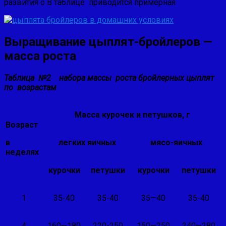
развития о В таблице приводится примерная
Выращивание цыплят-бройлеров —
масса роста
Таблица №2 набора массы роста бройлерных цыплят
по возрастам
Масса курочек и петушков, г
Возраст
в
легких яичных
мясо-яичных
неделях
курочки
петушки
курочки
петушки
1
35-40
35-40
35—40
35-40
4
160—180
220-250
150—250
240—280