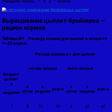
передняя панель; г. и д. — поилки.
Выращивание цыплят-бройлеров —
рацион кормов
Таблица №1
Расхода кормов для цыплят в возрасте
1—23 недель
Расход кормов в г для цыплят
легких яичных
мясо-яичных
Возраст
цыплят
в
в
в
в
в
всего
всего
сутки
неделю
сутки
неделю
неделях
1
5
35
35
6
42
42