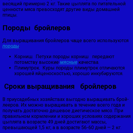
весящий примерно 2 кг. Такие цыплята по пита­тельной
ценности мяса превосходят другие виды домашней
птицы.
Породы бройлеров
Для выращивания бройлеров чаще всего используют­ся
породы
:
Корниш. Петухи породы корниш передают
потомству высокие
мясные
качества.
Плимутрок. Куры по­роды плимутрок отличаются
хорошей яйценоскостью, хо­рошо инкубируются.
Сроки выращивания бройлеров
В приусадебных хозяйствах выгодно выращивать брой­
лееров. Их можно выращивать в течение всего года и
по­лучать достаточно дешевое диетическое мясо. При
правильном кормлении и хороших условиях содержания
цыплята в возрасте 49 дней достигают массы,
превышаю­щей 1,5 кг, а в возрасте 56-60 дней — 2 кг.