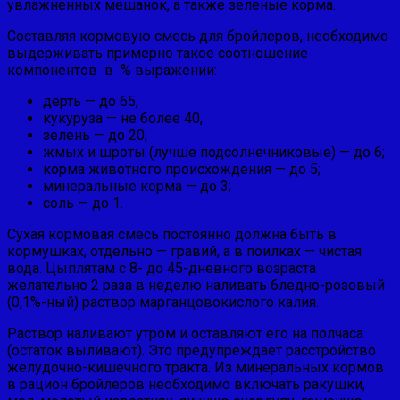
увлажнен­ных мешанок, а также зеленые корма.
Составляя кормовую смесь для бройлеров, необходимо
выдерживать примерно такое соотношение
компонентов в % выражении:
дерть — до 65,
кукуруза — не более 40,
зелень — до 20;
жмых и шроты (лучше подсолнечниковые) — до 6;
корма животного происхождения — до 5;
минеральные корма — до 3;
соль — до 1.
Сухая кормовая смесь постоянно должна быть в
кормушках, отдельно — гравий, а в поил­ках — чистая
вода. Цыплятам с 8- до 45-дневного возра­ста
желательно 2 раза в неделю наливать бледно-розовый
(0,1%-ный) раствор марганцовокислого калия.
Раствор наливают утром и оставляют его на полчаса
(остаток выливают). Это предупреждает расстройство
же­лудочно-кишечного тракта. Из минеральных кормов
в рацион бройлеров необходимо включать ракушки,