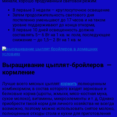
минали, хорошо продуманный световой режим:
В первые 3 недели — круглосуточное освещение.
Затем продолжи­тельность светового дня
постепенно уменьшают до 17 ча­сов и на таком
уровне поддерживают до конца откорма,
В первые 10 дней освещенность должна
составлять 5— 6 Вт на 1 кв. м. пола, последующее
снижение — до 1,5— 2 Вт на 1 кв. м.
Выращивание цыплят-бройлеров —
кормление
Лучше всего мясных цыплят
кормить
полноценным
комбикормом, в состав которого входят зерновые и
белко­вые корма (шроты, жмыхи, мясо-костная мука,
сухое мо­локо), витамины, микроэлементы и т. д, Однако
приобрес­ти такой корм для личного хозяйства не всегда
возмож­но, поэтому можно использовать снятое молоко,
полноцен­ные отходы стола и кухни для приготовления