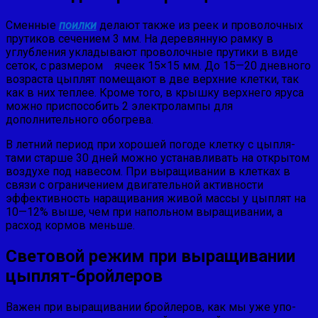
Сменные
поилки
делают также из реек и проволоч­ных
прутиков сечением 3 мм. На деревянную рамку в
углубления укладывают проволочные прутики в виде
сеток, с размером ячеек 15×15 мм. До 15—20 дневного
возраста цыплят помеща­ют в две верхние клетки, так
как в них теплее. Кроме того, в крышку верхнего яруса
можно приспособить 2 электролампы для
дополнительного обогрева.
В летний период при хорошей погоде клетку с цыпля­
тами старше 30 дней можно устанавливать на открытом
воздухе под навесом. При выращивании в клетках в
свя­зи с ограничением двигательной активности
эффектив­ность наращивания живой массы у цыплят на
10—12% выше, чем при напольном выращивании, а
расход кормов меньше.
Световой режим при выращивании
цыплят-бройлеров
Важен при выращивании бройлеров, как мы уже упо­