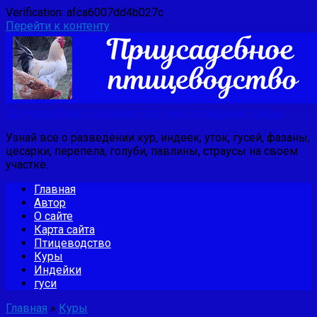
Verification: afca6007dd4b027c
Перейти к контенту
Приусадебное птицеводство: мир домашней птицы
Узнай все о разведении кур, индеек, уток, гусей, фазаны,
цесарки, перепела, голуби, павлины, страусы на своем
участке.
Главная
Автор
О сайте
Карта сайта
Птицеводство
Куры
Индейки
гуси
Главная
»
Куры