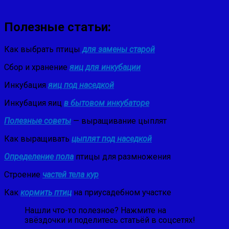
Полезные статьи:
Как выбрать птицы
для замены старой
Сбор и хранение
яиц для инкубации
Инкубация
яиц под наседкой
Инкубация яиц
в бытовом инкубаторе
Полезные советы
— выращивание цыплят
Как выращивать
цыплят под наседкой
Определение пола
птицы для размножения
Строение
частей тела кур
Как
кормить птиц
на приусадебном участке
Нашли что-то полезное? Нажмите на
звёздочки и поделитесь статьёй в соцсетях!