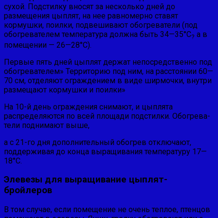
сухой. Подстил­ку вносят за несколько дней до
размещения цыплят, на нее равномерно ставят
кормушки, поилки, подвешивают обогреватели (под
обогревателем температура должна быть 34—35°С
а в
?
помещении — 26—28°С).
Первые пять дней цыплят держат непосредственно под
обогревателем» Тер­риторию под ним, на расстоянии 60—
70 см, отделяют ог­раждением в виде ширмочки, внутри
размещают кормуш­ки и поилки»
На 10-й день ограждения снимают, и цыпля­та
распределяются по всей площади подстилки. Обогрева­
тели поднимают выше,
а с 21-го дня дополнительный обогрев отключают,
поддержи­вая до конца выращивания температуру 17—
18°С.
Элевезы для выращивание цыплят-
бройлеров
В том случае, если по­мещение не очень теплое, птенцов