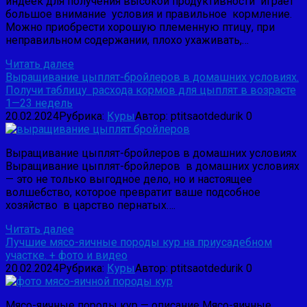
индеек для получения высокой продуктивности играет
большое внимание условия и правильное кормление.
Можно приобрести хорошую племенную птицу, при
неправильном содержании, плохо ухажи­вать,…
Читать далее
Выращивание цыплят-бройлеров в домашних условиях.
Получи таблицу расхода кормов для цыплят в возрасте
1—23 недель
20.02.2024
Рубрика:
Куры
Автор:
ptitsaotdedurik
0
Выращивание цыплят-бройлеров в домашних условиях
Выращивание цыплят-бройлеров в домашних условиях
— это не только выгодное дело, но и настоящее
волшебство, которое превратит ваше подсобное
хозяйство в царство пернатых….
Читать далее
Лучшие мясо-яичные породы кур на приусадебном
участке. + фото и видео
20.02.2024
Рубрика:
Куры
Автор:
ptitsaotdedurik
0
Мясо-яичные породы кур — описание Мясо-яичные