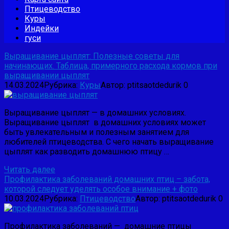
Птицеводство
Куры
Индейки
гуси
Выращивание цыплят: Полезные советы для
начинающих. Таблица, примерного расхода кормов при
выращивании цыплят
14.03.2024
Рубрика:
Куры
Автор:
ptitsaotdedurik
0
Выращивание цыплят — в домашних условиях.
Выращивание цыплят в домашних условиях может
быть увлекательным и полезным занятием для
любителей птицеводства. С чего начать выращивание
цыплят как разводить домашнюю птицу …
Читать далее
Профилактика заболеваний домашних птиц – забота,
которой следует уделять особое внимание + фото
10.03.2024
Рубрика:
Птицеводство
Автор:
ptitsaotdedurik
0
Профилактика заболеваний — домашние птицы