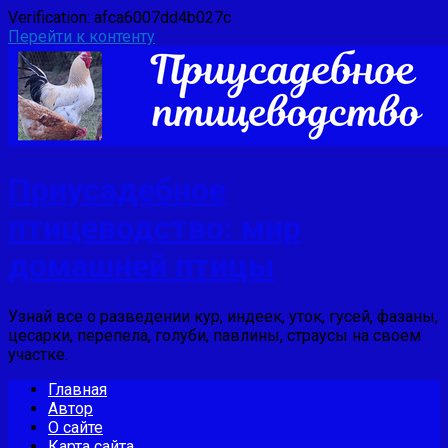
Verification: afca6007dd4b027c
Перейти к контенту
Приусадебное
птицеводство: мир
домашней птицы
Узнай все о разведении кур, индеек, уток, гусей, фазаны,
цесарки, перепела, голуби, павлины, страусы на своем
участке.
Главная
Автор
О сайте
Карта сайта