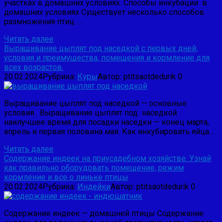
участках в домашних условиях. Способы инкубации в
домашних условиях Существует несколько способов
размножения птиц …
Читать далее
Выращивание цыплят под наседкой с первых дней,
условия и преимущества, помещения и кормление для
всех возрастов.
20.02.2024
Рубрика:
Куры
Автор:
ptitsaotdedurik
0
Выращивание цыплят под наседкой — основные
условия . Выращивание цыплят под наседкой
наилучшее время для посадки насед­ки — конец марта,
апрель и первая по­ловина мая. Как инкубировать яйца…
Читать далее
Содержание индеек на приусадебном хозяйстве. Узнай
как правильно оборудовать помещение, режим
кормление и все о линьке птицы
20.02.2024
Рубрика:
Индейки
Автор:
ptitsaotdedurik
0
Содержание индеек — домашней птицы Содержание