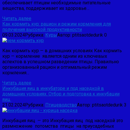
обеспечивает птицам необходимые питательные
вещества, поддерживает их здоровье…
Читать далее
Как кормить кур: рацион и режим кормления для
получения высокой продуктивности
09.03.2024
Рубрика:
Куры
Автор:
ptitsaotdedurik
0
Как кормить кур — в домашних условиях Как кормить
кур — кормление является одним из ключевых
аспектов в успешном разведении птицы. Правильно
организованный рацион и оптимальный режим
кормления…
Читать далее
Инкубация яиц в инкубаторе и под наседкой в
домашних условиях. Отбор и подготовка к инкубации
яиц.
21.02.2024
Рубрика:
Птицеводство
Автор:
ptitsaotdedurik
3
Инкубация яиц — это Инкубация яиц под наседкой это
размножение потомства птицы на приусадебных