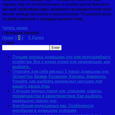
породы кур по телосложению и хозяйственно-биологи­
ческим свойствам куры занимают промежуточное поло­
жение между мясными и яйценоскими. По скороспелос­
ти приближаются к породам яичного типа….
Читать далее
Пагинация записей
Назад
1
2
3
…
5
Далее
Поиск
Enter
Лучшие породы домашних кур для приусадебного
хозяйства: Всё о видах курей для начинающих, как
выбрать .
Откройте для себя мясных 5 пород домашних кур:
Орпингтон, Брама, Кохинхин, Корниш, Фавероль.
Узнайте, как выбрать идеальных несушек для
вашего двора птиц
7 лучших яичных пород кур: описание, советы,
преимущества и характеристики. Как выбрать
идеальную породу кур.
Инкубация индюшиных яиц. Особенности
инкубации в домашних условиях.